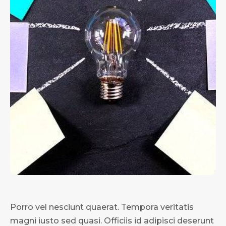
Porro vel nesciunt quaerat. Tempora veritatis
magni iusto sed quasi. Officiis id adipisci deserunt